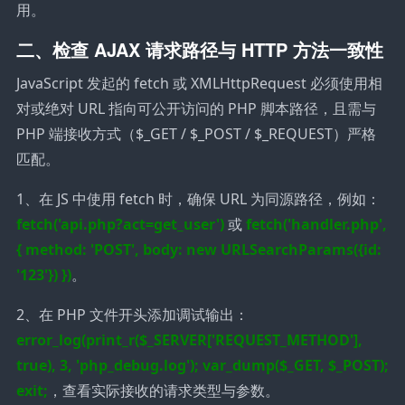
用。
二、检查 AJAX 请求路径与 HTTP 方法一致性
JavaScript 发起的 fetch 或 XMLHttpRequest 必须使用相
对或绝对 URL 指向可公开访问的 PHP 脚本路径，且需与
PHP 端接收方式（$_GET / $_POST / $_REQUEST）严格
匹配。
1、在 JS 中使用 fetch 时，确保 URL 为同源路径，例如：
fetch('api.php?act=get_user')
或
fetch('handler.php',
{ method: 'POST', body: new URLSearchParams({id:
'123'}) })
。
2、在 PHP 文件开头添加调试输出：
error_log(print_r($_SERVER['REQUEST_METHOD'],
true), 3, 'php_debug.log'); var_dump($_GET, $_POST);
exit;
，查看实际接收的请求类型与参数。