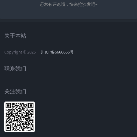
还木有评论哦，快来抢沙发吧~
趣科技
机圈观察员
茄考网
茄录网
海印网
雷鹃网
鹃朝网
互联网观察员
评测官
趣科技
机圈观察员
茄考网
茄录网
海印网
雷鹃网
鹃朝网
互联网观察员
评测官
关于本站
Copyright © 2025
川ICP备6666666号
联系我们
关注我们