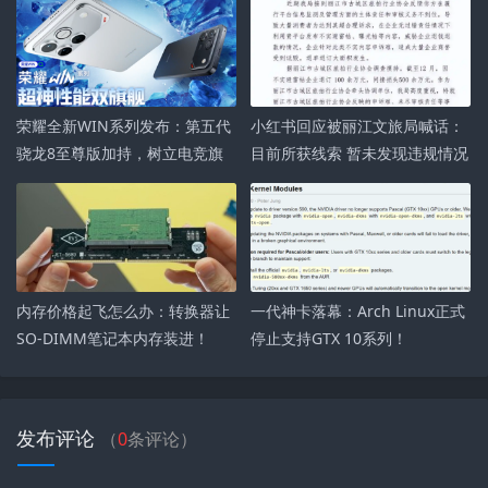
荣耀全新WIN系列发布：第五代
小红书回应被丽江文旅局喊话：
骁龙8至尊版加持，树立电竞旗
目前所获线索 暂未发现违规情况
舰性能新标杆
内存价格起飞怎么办：转换器让
一代神卡落幕：Arch Linux正式
SO-DIMM笔记本内存装进！
停止支持GTX 10系列！
发布评论
（
0
条评论）