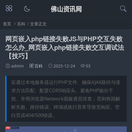
首页
百科
文章正文
网页嵌入php链接失败JS与PHP交互失败
怎么办_网页嵌入php链接失败交互调试法
【技巧】
admin
百科
2025-12-24
53
应通过本地服务器运行PHP文件、确保AJAX路径与请
求方法匹配、配置CORS响应头、避免PHP输出干
扰、并用浏览器Network面板逐层排查；否则将因解
析失败、路径错误、跨域或执行异常导致无响应、空
白页或404/500错误。