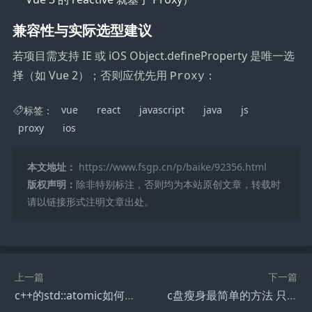
兼容性与实际选型建议
若项目需支持 IE 或 iOS Object.defineProperty 是唯一选
择（如 Vue 2）；否则应优先用
：
Proxy
标签：
vue
react
javascript
java
js
proxy
ios
本文地址：
https://www.fsgp.cn/p/baike/92356.html
版权声明：
除非特别标注，否则均为本站原创文章，转载时
请以链接形式注明文章出处。
上一篇
下一篇
c++的std::atomic如何实现原子操作 线程安全计数器示例【无锁编程】
c盘瘦身最简单的方法 只需6步【必看】