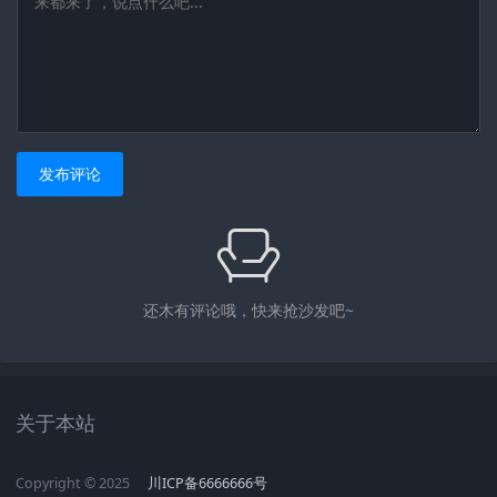
发布评论
还木有评论哦，快来抢沙发吧~
趣科技
机圈观察员
茄考网
茄录网
海印网
雷鹃网
鹃朝网
互联网观察员
评测官
趣科技
机圈观察员
茄考网
茄录网
海印网
雷鹃网
鹃朝网
互联网观察员
评测官
关于本站
Copyright © 2025
川ICP备6666666号