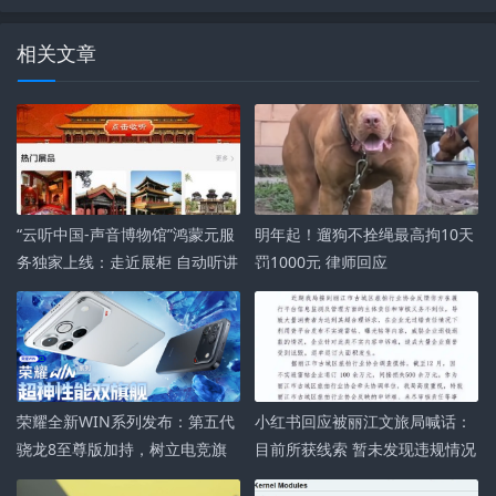
相关文章
“云听中国-声音博物馆”鸿蒙元服
明年起！遛狗不拴绳最高拘10天
务独家上线：走近展柜 自动听讲
罚1000元 律师回应
解！
荣耀全新WIN系列发布：第五代
小红书回应被丽江文旅局喊话：
骁龙8至尊版加持，树立电竞旗
目前所获线索 暂未发现违规情况
舰性能新标杆