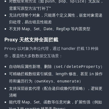
对数组常用方法（如
、
、
）无反应，
push
pop
splice
需重写原型方法“打补丁”
无法代理整个对象，只能逐个定义属性，嵌套对象需递
归处理，易出错且性能差
不支持 Map、Set、Date、RegExp 等内置类型
Proxy 天然支持全面拦截
以对象为单位代理，通过 handler 拦截 13 种操
Proxy
作，覆盖绝大多数数据交互场景：
自动响应属性新增、删除（
/
）
set
deleteProperty
可精确拦截数组索引赋值、length 修改、甚至
操作
in
符和遍历行为（
、
）
ownKeys
enumerate
支持深层嵌套代理（配合递归或懒代理策略），逻辑更
清晰
能代理 Map、Set、函数等任意对象，扩展性强（例如
Vue 3 的 reactive 就基于 Proxy）