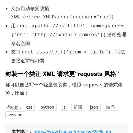
支持自动修复破损
XML（
）
etree.XMLParser(recover=True)
用
root.xpath('//ns:title', namespaces=
清晰处理
{'ns': 'http://example.com/ns'})
命名空间
支持
，写法
root.cssselect('item > title')
更接近前端习惯
封装一个类让 XML 请求更“requests 风格”
你可以自己写一个轻量包装类，模拟 requests 的链式体
验，比如：
标签：
css
python
js
前端
json
编码
session
本文地址：
https://www.fsgp.cn/p/baike/92396.html