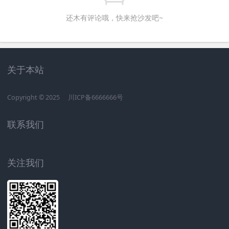
还木有评论哦，快来抢沙发吧~
趣科技
机圈观察员
茄考网
茄录网
海印网
雷鹃网
鹃朝网
互联网观察员
评测官
趣科技
机圈观察员
茄考网
茄录网
海印网
雷鹃网
鹃朝网
互联网观察员
评测官
关于本站
Copyright © 2025
川ICP备6666666号
联系我们
关注我们