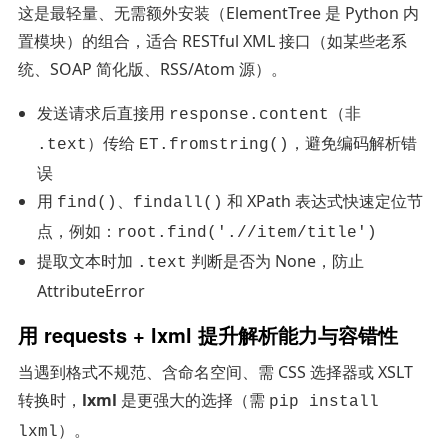
这是最轻量、无需额外安装（ElementTree 是 Python 内
置模块）的组合，适合 RESTful XML 接口（如某些老系
统、SOAP 简化版、RSS/Atom 源）。
发送请求后直接用
（非
response.content
）传给
，避免编码解析错
.text
ET.fromstring()
误
用
、
和 XPath 表达式快速定位节
find()
findall()
点，例如：
root.find('.//item/title')
提取文本时加
判断是否为 None，防止
.text
AttributeError
用 requests + lxml 提升解析能力与容错性
当遇到格式不规范、含命名空间、需 CSS 选择器或 XSLT
转换时，
lxml
是更强大的选择（需
pip install
）。
lxml