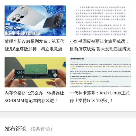
解！
荣耀全新WIN系列发布：第五代
小红书回应被丽江文旅局喊话：
骁龙8至尊版加持，树立电竞旗
目前所获线索 暂未发现违规情况
舰性能新标杆
内存价格起飞怎么办：转换器让
一代神卡落幕：Arch Linux正式
SO-DIMM笔记本内存装进！
停止支持GTX 10系列！
发布评论
（
0
条评论）