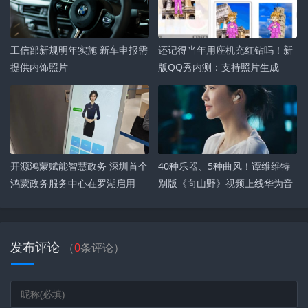
工信部新规明年实施 新车申报需
还记得当年用座机充红钻吗！新
提供内饰照片
版QQ秀内测：支持照片生成
开源鸿蒙赋能智慧政务 深圳首个
40种乐器、5种曲风！谭维维特
鸿蒙政务服务中心在罗湖启用
别版《向山野》视频上线华为音
乐
发布评论
（
0
条评论）