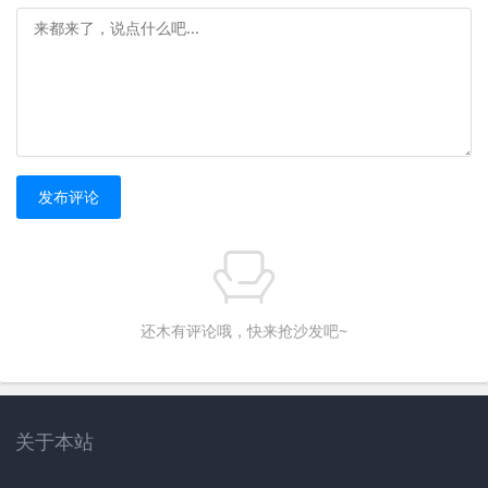
发布评论
还木有评论哦，快来抢沙发吧~
趣科技
机圈观察员
茄考网
茄录网
海印网
雷鹃网
鹃朝网
互联网观察员
评测官
趣科技
机圈观察员
茄考网
茄录网
海印网
雷鹃网
鹃朝网
互联网观察员
评测官
关于本站