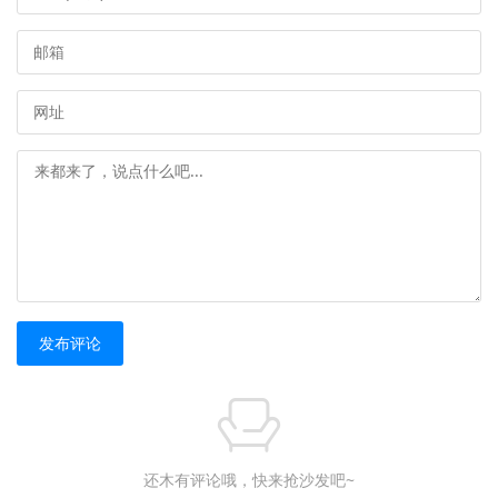
发布评论
还木有评论哦，快来抢沙发吧~