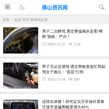
首页
包含"开车"标签的文章
男子二次醉驾 遇交警猛喝水妄图“稀
释”酒精：严办！
2025-12-25
3.2K
男子无证还酒驾 遇交警检查急忙和副
驾女子换位：“喜提”行拘
2025-12-24
200
还得实体键！研究证实开车操作屏幕
可使车道偏离幅度增大40%