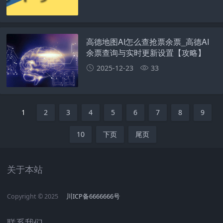
高德地图AI怎么查抢票余票_高德AI
余票查询与实时更新设置【攻略】
2025-12-23
33
1
2
3
4
5
6
7
8
9
10
下页
尾页
关于本站
Copyright © 2025
川ICP备6666666号
联系我们