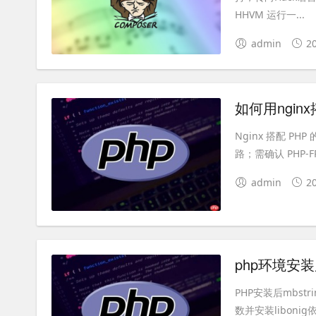
HHVM 运行一...
admin
2
如何用ngin
Nginx 搭配 PH
路；需确认 PHP-FPM
admin
2
PHP安装后mbst
数并安装libonig依