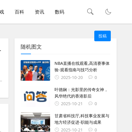
戏
百科
资讯
数码
投稿
随机图文
ing的Composer错误？
NBA直播在线观看,高清赛事体
验-观看指南与技巧分析
2025-10-20
0
#
composer
#
php8
#
windows
#
浏览器
#
ubu
叶德娴：光影里的传奇女神，
风华绝代的香港影后
2025-10-21
0
甘肃省科技厅,科技事业发展与
地方经济促进-职能与成果
2025-10-21
0