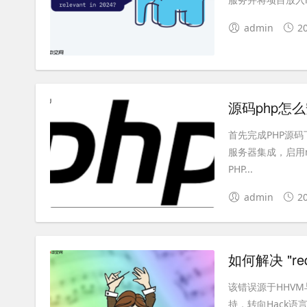
admin
2
源码php怎
首先完成PHP源码下
服务器集成，启用m
PHP...
admin
2
该错误源于HHVM
持，转向Hack语