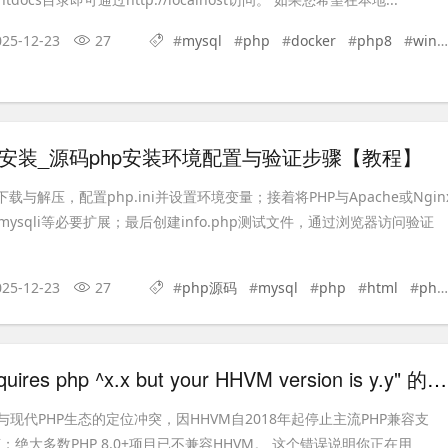
025-12-23
27
#
mysql
#
php
#
docker
#
php8
#
windows
么安装_源码php安装环境配置与验证步骤【教程】
载与解压，配置php.ini并设置环境变量；接着将PHP与Apache或Ngin
ysqli等必要扩展；最后创建info.php测试文件，通过浏览器访问验证
025-12-23
27
#
php源码
#
mysql
#
php
#
html
#
php8
如何解决 "requires php ^x.x but your HHVM version is y.y" 的兼容错误？
与现代PHP生态的定位冲突，因HHVM自2018年起停止主流PHP兼容支
言；绝大多数PHP 8.0+项目已不兼容HHVM。 这个错误说明你正在用