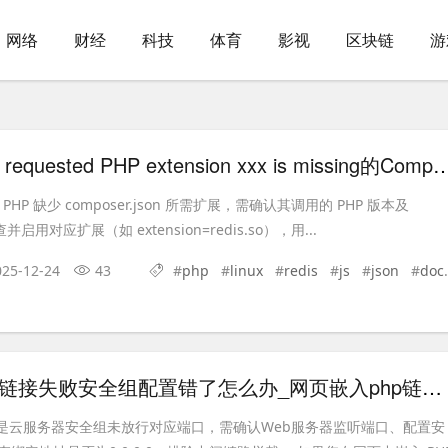
网络
财经
科技
体育
影视
区块链
游
如何解决The requested PHP extension xxx is miss
因 PHP 缺少 composer.json 所需扩展，需确认其调用的 PHP 版本及
查并启用对应扩展（如 extension=redis.so），用...
025-12-24
43
#
php
#
linux
#
redis
#
js
#
json
#
docker
网页嵌入php链接失败安全组配置错了怎么办_网页嵌入php链接失败安全组修正法【攻略】
因是云服务器安全组未放行对应端口，需确认Web服务器监听端口、配置安