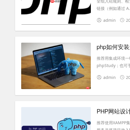
全组入站规则、检查
链接（例如通过 A..
admin
2
php如何安
推荐用集成环境一键
phpStudy；也可手
admin
2
推荐使用XAMPP集
服务并将项目放入htd