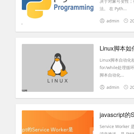
决于对象可变性；作
法。 在 Pyth...
admin
2
Linux脚
Linux脚本自动
for/while处
脚本自动化...
admin
2
javascri
Service W
消息推送，是 PWA 