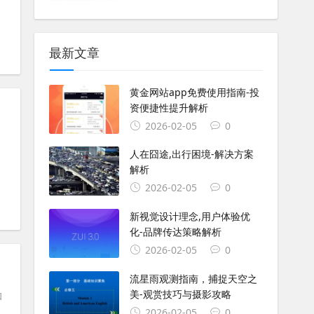
最新文章
黄金网站app免费使用指南-投
资便捷性提升解析
2026-02-05
0
人在囧途,出行困境-解决方案
解析
2026-02-05
0
#
作用域
#
elif
新视觉设计理念,用户体验优
化-品牌传达策略解析
2026-02-05
0
流星雨观测指南，捕捉天空之
美-观赏技巧与摄影攻略
和
2026-02-05
0
.