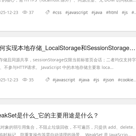
025-12-23
37
#
css
#
javascript
#
java
#
html
#
js
#
JavaScript如何实现本地存储_LocalStorage和SessionStorage有何区别
ge长期存储且同源共享，sessionStorage仅限当前标签页会话；二者均仅支持字
参与HTTP请求。 JavaScript 中的本地存储主要靠 loca...
025-12-23
35
#
javascript
#
java
#
js
#
json
#
cookie
pt WeakSet是什么_它的主要用途是什么？
仅存储对象的弱引用集合，不阻止垃圾回收，不可遍历，只提供 add、delete
时标记、防重复操作等需自动清理的场景。 WeakSet 是 JavaScrip...