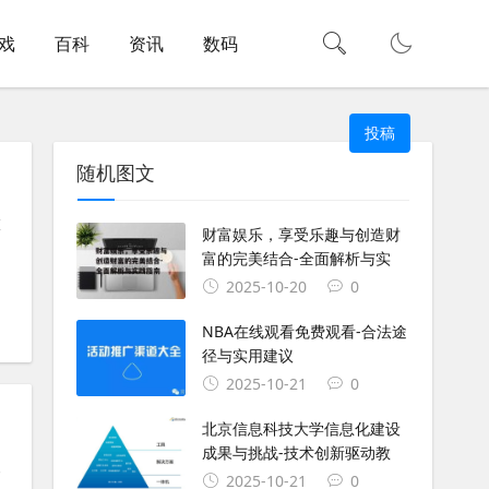
戏
百科
资讯
数码
投稿
随机图文
重
财富娱乐，享受乐趣与创造财
富的完美结合-全面解析与实
2025-10-20
0
#
钉钉
#
状态码
#
作用域
#
api调用
NBA在线观看免费观看-合法途
径与实用建议
2025-10-21
0
北京信息科技大学信息化建设
成果与挑战-技术创新驱动教
取
2025-10-21
0