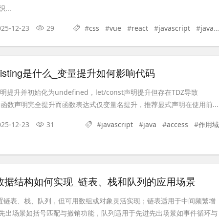
..
025-12-23
29
#
css
#
vue
#
react
#
javascript
#
java
pt Hoisting是什么_变量提升如何影响代码
var声明提升并初始化为undefined，let/const声明提升但存在TDZ导致
rror，函数声明完全提升而函数表达式仅变量名提升，推荐显式声明在使用前...
025-12-23
31
#
javascript
#
java
#
access
#
作用域
ipt的数据结构如何实现_链表、栈和队列的应用场景
t中无内置链表、栈、队列，但可用数组或对象灵活实现；链表适用于中间频繁增
先出场景如括号匹配与撤销功能，队列适用于先进先出场景如事件循环与