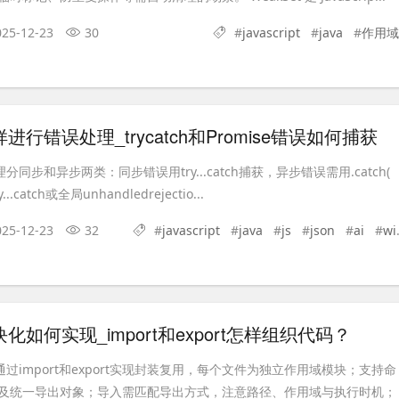
025-12-23
30
#
javascript
#
java
#
作用域
pt怎样进行错误处理_trycatch和Promise错误如何捕获
误处理分同步和异步两类：同步错误用try...catch捕获，异步错误需用.catch(
y...catch或全局unhandledrejectio...
025-12-23
32
#
javascript
#
java
#
js
#
json
#
ai
#
win
pt模块化如何实现_import和export怎样组织代码？
模块化通过import和export实现封装复用，每个文件为独立作用域模块；支持命
及统一导出对象；导入需匹配导出方式，注意路径、作用域与执行时机；