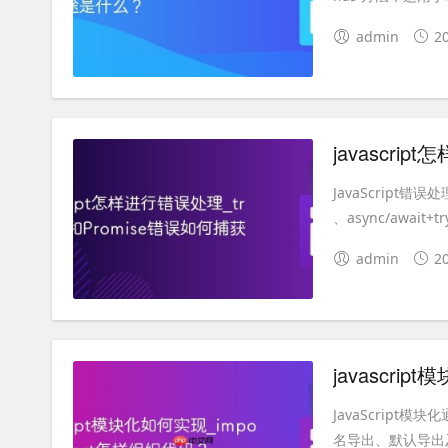
admin
2
javascri
JavaScript错
、async/await+tr
admin
2
javascri
JavaScript
名导出、默认导出