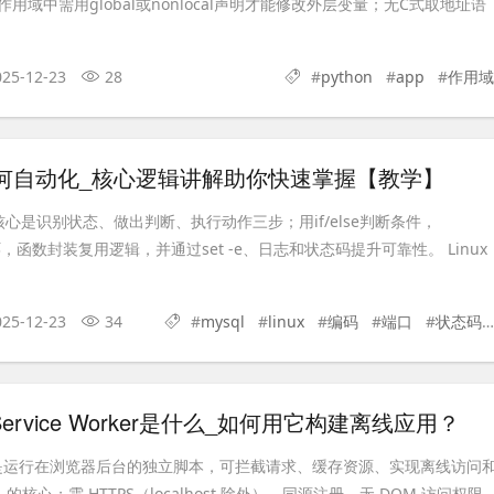
用域中需用global或nonlocal声明才能修改外层变量；无C式取地址语
025-12-23
28
#
python
#
app
#
作用域
本如何自动化_核心逻辑讲解助你快速掌握【教学】
化核心是识别状态、做出判断、执行动作三步；用if/else判断条件，
理循环，函数封装复用逻辑，并通过set -e、日志和状态码提升可靠性。 Linux
025-12-23
34
#
mysql
#
linux
#
编码
#
端口
#
状态码
pt的Service Worker是什么_如何用它构建离线应用？
orker 是运行在浏览器后台的独立脚本，可拦截请求、缓存资源、实现离线访问
的核心；需 HTTPS（localhost 除外）、同源注册、无 DOM 访问权限..