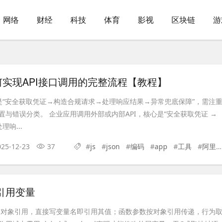
网络
财经
科技
体育
影视
区块链
游
实现API接口调用的完整流程【教程】
心是“安全获取凭证→构造合规请求→处理响应结果→异常兜底保障”，需注
置与错误分类。 企业应用调用外部或内部API，核心是“安全获取凭证 →
理响...
025-12-23
37
#
js
#
json
#
编码
#
app
#
工具
#
阿里云
何引用变量
本质是对象引用，直接写变量名即引用其值；函数参数按对象引用传递，行为