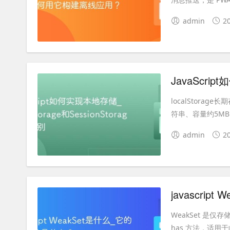
admin
2
localStora
符串、容量约5MB、不
admin
2
javascri
WeakSet 是
has 方法，适用于临