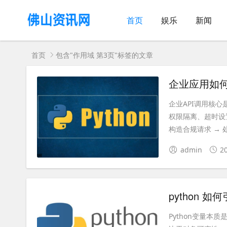
首页
娱乐
新闻
首页
包含"作用域 第3页"标签的文章
企业应用如何
企业API调用核
权限隔离、超时设
构造合规请求 → 处
admin
2
python 如
Python变量