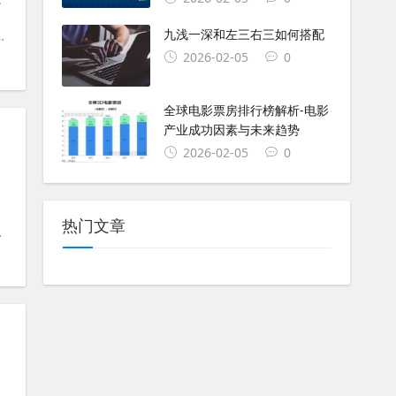
九浅一深和左三右三如何搭配
go
#
浏览器
#
app
#
ai
#
作用域
#
red
2026-02-05
0
全球电影票房排行榜解析-电影
产业成功因素与未来趋势
2026-02-05
0
热门文章
#
浏览器
#
session
#
区别
#
浏览器端
#
作用域
#
键值对
#
s
、