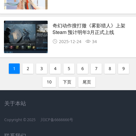
奇幻动作搜打撤《雾影猎人》上架
Steam 预计明年3月正式上线
2025-12-24
34
1
2
3
4
5
6
7
8
9
10
下页
尾页
关于本站
Copyright © 2025
川ICP备6666666号
联系我们