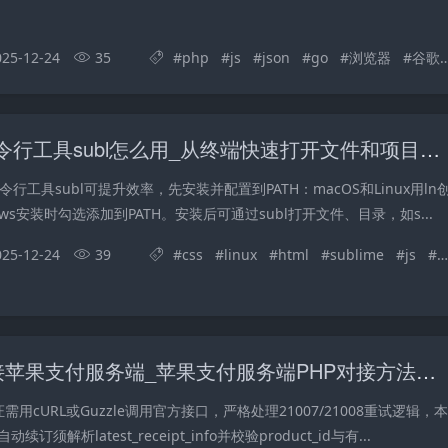
025-12-24
35
#
php
#
js
#
json
#
go
#
浏览器
#
谷歌
sublime的命令行工具subl怎么用_从终端快速打开文件和项目到sublime
t的命令行工具subl可提升效率，先安装并配置到PATH：macOS和Linux用ln
ws安装时勾选添加到PATH。安装后可通过subl打开文件、目录，如s...
025-12-24
39
#
css
#
linux
#
html
#
sublime
#
js
#
w
PHP怎么对接苹果支付服务端_苹果支付服务端PHP对接方法【指南】
需用cURL或Guzzle调用官方接口，严格处理21007/21008重试逻辑，本
须解析latest_receipt_info并校验product_id与有...