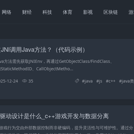
网络
财经
科技
体育
影视
区块链
游
JNI调用Java方法？（代码示例）
va方法需先获取JNIEnv，再通过GetObjectClass/FindClass、
StaticMethodID、CallObjectMetho...
025-12-24
35
#
java
#
js
#
c++
#
java类
据驱动设计是什么_c++游戏开发与数据分离
游戏行为交由外部数据控制而非硬编码，提升灵活性与可维护性。通过分