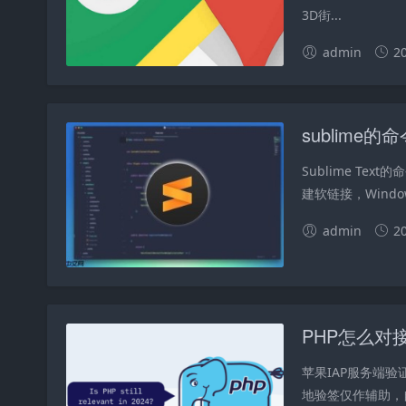
3D街...
admin
2
Sublime Tex
建软链接，Windo
admin
2
苹果IAP服务端验证
地验签仅作辅助，自动续订