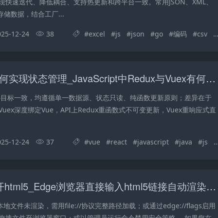
现快速迭代、降低耦合、支持热更新和跨平台一致。常用JSON、XML、
存储数据，结合工厂...
025-12-24
38
#
excel
#
js
#
json
#
go
#
编码
#
csv
#
JavaScript如何实现状态管理_JavaScript中Redux与Vuex有何异同
ex核心目标一致，均遵循单一数据源、状态只读、纯函数更新原则；差异在于
Vuex深度绑定Vue，API上Redux重函数式不可变更新，Vuex重响应式直
025-12-24
37
#
vue
#
react
#
javascript
#
java
#
js
#
edge怎么打开html5_Edge浏览器直接输入html5链接自动渲染打开页面【打开】
本地文件未渲染，需用file://协议完整路径加载；或通过edge://flags启用
拖拽文件至浏览器窗口；或以管理员运行命令禁用安全策略。 如果您在