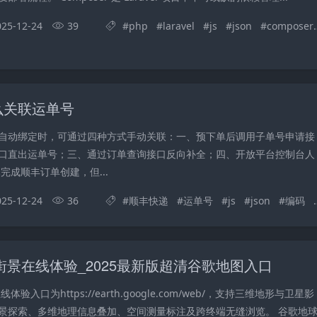
025-12-24
39
#
php
#
laravel
#
js
#
json
#
composer
么关联运单号
自动绑定时，可通过四种方式手动关联：一、预下单后调用子单号申请接
口直出运单号；三、通过订单查询接口反向补全；四、开放平台控制台人
完成顺丰订单创建，但...
025-12-24
36
#
顺丰快递
#
运单号
#
js
#
json
#
编码
#
街景在线体验_2025最新版超清谷歌地图入口
验入口为https://earth.google.com/web/，支持三维地形与卫星影
景探索、多维地理信息叠加、空间测量标注及跨终端无缝浏览。 谷歌地