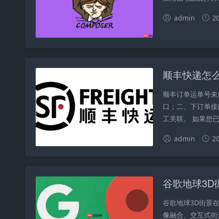
admin
2
顺丰快递怎
顺丰订单运单号未
口；二、下订单接
工关联。 如果您已
admin
2
谷歌地球3D
谷歌地球3D街景在线体
像融合、交互式街