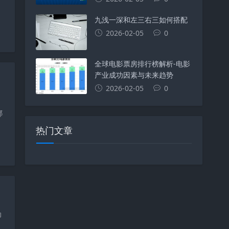
九浅一深和左三右三如何搭配
2026-02-05
0
#
浏览器
#
edge
#
access
#
资源管理器
#
win
#
microso
全球电影票房排行榜解析-电影
产业成功因素与未来趋势
2026-02-05
0
、
哪
热门文章
浏览器
#
工具
#
联想
#
cdn
#
百度
#
搜索引擎
#
资源优化
#
悟空浏
动