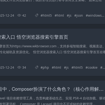
025-12-24
42
#
html5
#
html
#
js
#
json
#
windows
搜索入口 悟空浏览器搜索引擎首页
页为https://www.wkbrowser.com，支持多端智能搜索、视频直达
性化辅助及资源优化。 悟空浏览器搜索入口 悟空浏览器搜索引擎首页在
025-12-24
34
#
php
#
html
#
js
#
html5
#
cookie
#
在Laravel项目中，Composer扮演了什么角色？（核心作用解析）
 Laravel 项目依赖管理工具，负责构建基础生态、实现 PSR-4 自动加载、驱
署流程。 Composer 是 Laravel 项目中不可或缺的依赖管理...