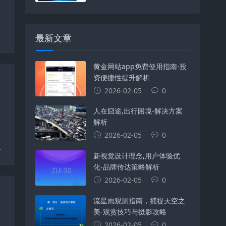
c++
#
配置文件
#
游戏开发
最新文章
黄金网站app免费使用指南-投
资便捷性提升解析
2026-02-05
0
人在囧途,出行困境-解决方案
解析
2026-02-05
0
前端
#
typescript
#
工具
#
ai
#
proxy
#
区别
#
re
新视觉设计理念,用户体验优
化-品牌传达策略解析
2026-02-05
0
流星雨观测指南，捕捉天空之
美-观赏技巧与摄影攻略
2026-02-05
0