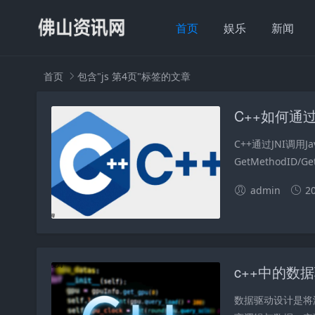
首页
娱乐
新闻
首页
包含"js 第4页"标签的文章
C++如何通过
C++通过JNI调用Ja
GetMethodID/Get
admin
2
c++中的数
数据驱动设计是将