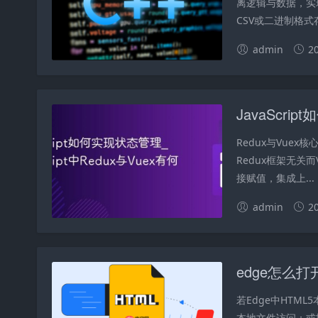
离逻辑与数据，实
CSV或二进制格式
admin
2
Redux与Vu
Redux框架无关而
接赋值，集成上...
admin
2
若Edge中HTML5
本地文件访问；或