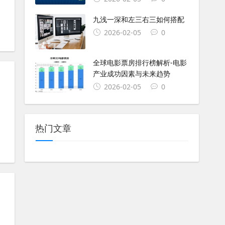
九浅一深和左三右三如何搭配
2026-02-05
0
#
ios
#
pdf
#
爬虫
#
搜索引擎
#
本地化
#
可视化数据
#
在线课程
全球电影票房排行榜解析-电影
产业成功因素与未来趋势
2026-02-05
0
热门文章
#
composer
#
windows
#
app
#
access
#
mac
#
m