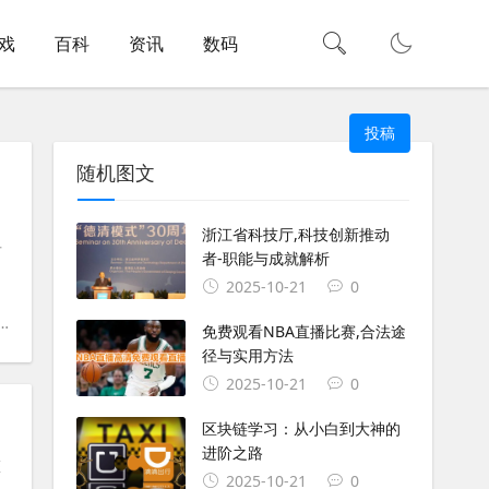
戏
百科
资讯
数码
投稿
随机图文
打包】
；
浙江省科技厅,科技创新推动
方
者-职能与成就解析
2025-10-21
0
#
js
#
node.js
#
json
#
node
#
apache
#
n
免费观看NBA直播比赛,合法途
径与实用方法
2025-10-21
0
区块链学习：从小白到大神的
进阶之路
态
2025-10-21
0