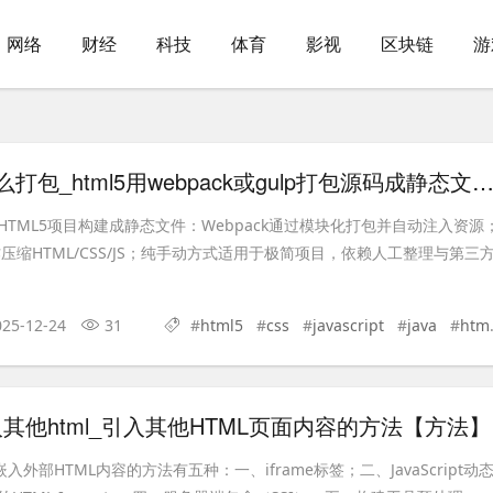
网络
财经
科技
体育
影视
区块链
游
html5源码怎么打包_html5用webpack或gulp打包源码成静态文件【
TML5项目构建成静态文件：Webpack通过模块化打包并自动注入资源
作压缩HTML/CSS/JS；纯手动方式适用于极简项目，依赖人工整理与第三
025-12-24
31
#
html5
#
css
#
javascript
#
java
#
html
引入其他html_引入其他HTML页面内容的方法【方法】
入外部HTML内容的方法有五种：一、iframe标签；二、JavaScript动