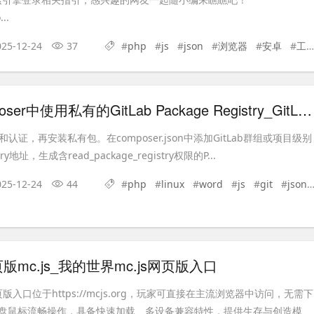
...
025-12-24
37
#
php
#
js
#
json
#
浏览器
#
安卓
#
工具
如何在Composer中使用私有的GitLab Package Registry_GitLab Composer仓库的配置与认证
库和认证，再安装私有包。在composer.json中添加GitLab群组或项目级别
stry地址，生成含read_package_registry权限的P...
025-12-24
44
#
php
#
linux
#
word
#
js
#
git
#
json
mc.js_我的世界mc.js网页版入口
页版入口位于https://mcjs.org，玩家可直接在主流浏览器中访问，无需下
盘鼠标流畅操作，具备快速加载、多设备兼容特性，提供生存与创造模