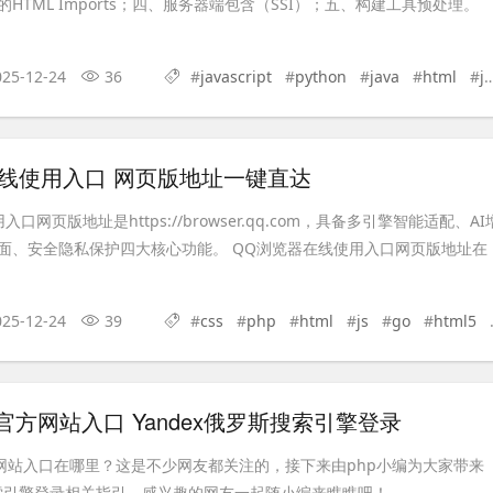
HTML Imports；四、服务器端包含（SSI）；五、构建工具预处理。
025-12-24
36
#
javascript
#
python
#
java
#
html
#
js
线使用入口 网页版地址一键直达
口网页版地址是https://browser.qq.com，具备多引擎智能适配、AI
面、安全隐私保护四大核心功能。 QQ浏览器在线使用入口网页版地址在
025-12-24
39
#
css
#
php
#
html
#
js
#
go
#
html5
#
com官方网站入口 Yandex俄罗斯搜索引擎登录
m官方网站入口在哪里？这是不少网友都关注的，接下来由php小编为大家带来
斯搜索引擎登录相关指引，感兴趣的网友一起随小编来瞧瞧吧！