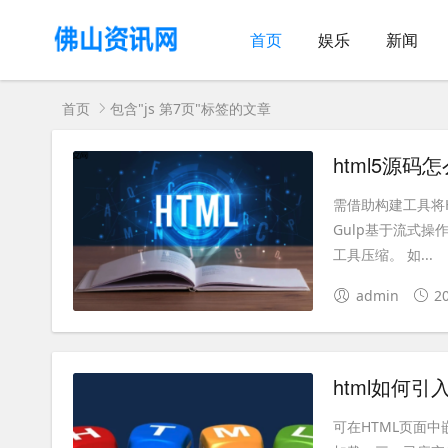
首页
娱乐
新闻
首页
包含"js 第7页"标签的文章
需借助构建工具将H
Gulp基于流式操
工具压缩。 如...
admin
2
html如何
可在HTML页面中嵌