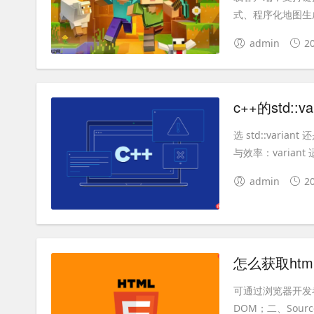
式、程序化地图生成
admin
2
c++的std:
选 std::var
与效率：varian
admin
2
可通过浏览器开发者工
DOM；二、Sour