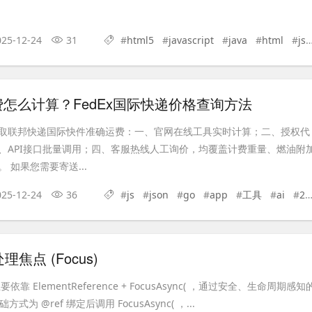
025-12-24
31
#
html5
#
javascript
#
java
#
html
#
js
怎么计算？FedEx国际快递价格查询方法
取联邦快递国际快件准确运费：一、官网在线工具实时计算；二、授权代
、API接口批量调用；四、客服热线人工询价，均覆盖计费重量、燃油附
 如果您需要寄送...
025-12-24
36
#
js
#
json
#
go
#
app
#
工具
#
ai
#
2025年
处理焦点 (Focus)
要依靠 ElementReference + FocusAsync( ，通过安全、生命周期感知
式为 @ref 绑定后调用 FocusAsync( ，...