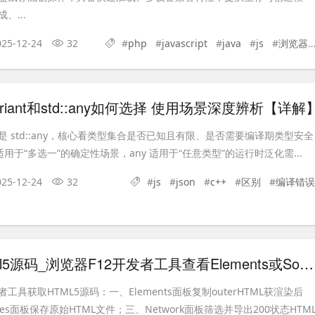
、...
025-12-24
32
#
php
#
javascript
#
java
#
js
#
浏览器
:variant和std::any如何选择 使用场景深度辨析【详解
iant 还是 std::any，核心看类型集合是否已知且有限、是否需要编译期类型安全
t 适用于“多选一”的确定性场景，any 适用于“任意类型”的运行时泛化需...
025-12-24
32
#
js
#
json
#
c++
#
区别
#
编译错误
怎么获取html5源码_浏览器F12开发者工具查看Elements或Sources获源码【获取】
具获取HTML5源码：一、Elements面板复制outerHTML获渲染后
ces面板保存原始HTML文件；三、Network面板筛选并导出200状态HTM