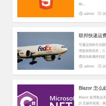
响...
admin
2
联邦快递运费
可通过四种方式获
理提供协议价；三
费及特殊属性判定。
admin
2
Blazor 怎么
Blazor 处理焦点主
JS 互操作实现；基础方